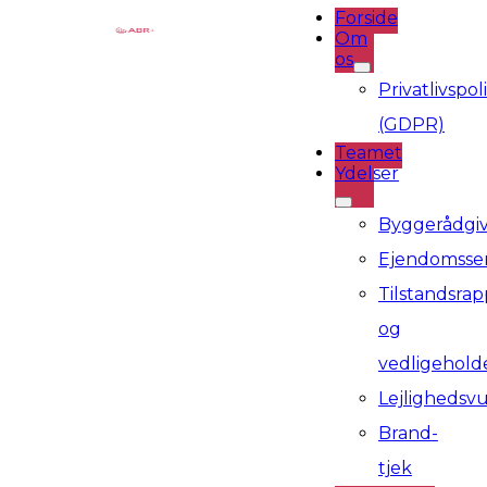
Forside
Om
os
Privatlivspoli
(GDPR)
Teamet
Ydelser
Byggerådgi
Ejendomsser
Tilstandsrap
og
vedligehold
Lejlighedsv
Brand-
tjek