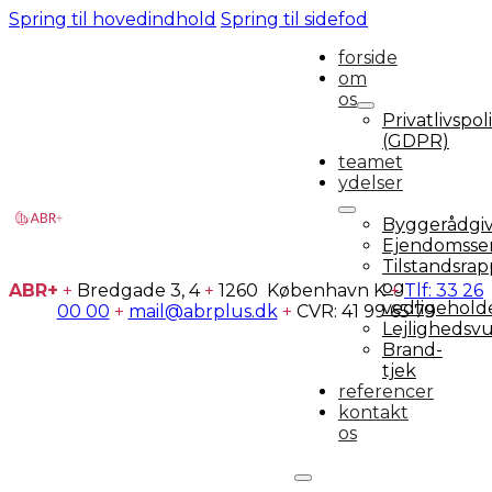
Spring til hovedindhold
Spring til sidefod
forside
om
os
Privatlivspoli
(GDPR)
teamet
ydelser
Byggerådgi
Ejendomsser
Tilstandsrap
og
ABR+
+
Bredgade 3, 4
+
1260 København K
+
Tlf: 33 26
vedligehold
00 00
+
mail@abrplus.dk
+
CVR: 41 99 65 79
Lejlighedsv
Brand-
tjek
referencer
kontakt
os