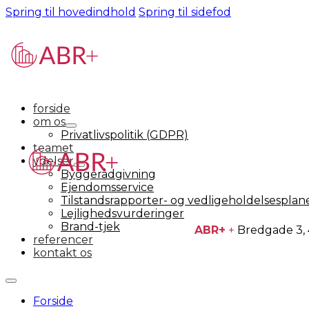
Spring til hovedindhold
Spring til sidefod
forside
om os
Privatlivspolitik (GDPR)
teamet
ydelser
Byggerådgivning
Ejendomsservice
Tilstandsrapporter- og vedligeholdelsesplan
Lejlighedsvurderinger
Brand-tjek
ABR+
+
Bredgade 3,
referencer
kontakt os
Forside