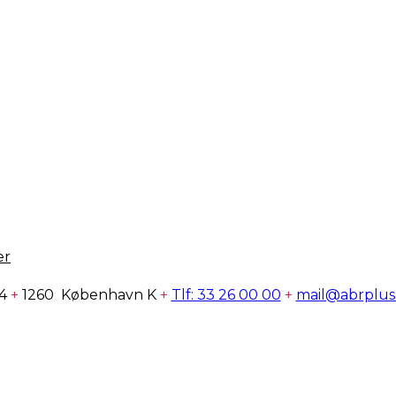
er
 4
+
1260 København K
+
Tlf: 33 26 00 00
+
mail@abrplus