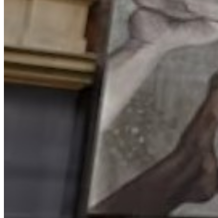
Entreprisesum:
10 mio.
ABR+
+
Bredgade 3, 4
+
1260 København K
+
Tlf: 33 26
00 00
+
mail@abrplus.dk
+
CVR: 41 99 65 79