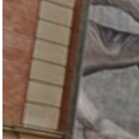
Referencer
Kontakt
os
Adresse:
Griffenfeldsgade 3, 2200 København
N
Antal boligenheder:
25
Entreprise:
Udskiftning af tag og ventilation og
renovering af betonkonstruktioner
Udførselsår:
2025
Entreprenør:
Hesselberg og Condor