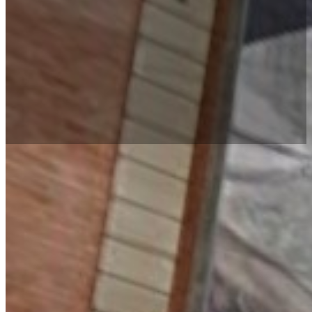
Forside
Om
os
Privatlivspoli
(GDPR)
Teamet
Ydelser
Byggerådgi
Ejendomsser
Tilstandsrap
og
vedligehold
Lejlighedsv
Brand-
tjek