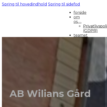
Spring til hovedindhold
Spring til sidefod
forside
om
os
Privatlivspoli
(GDPR)
teamet
ydelser
Byggerådgi
Ejendomsser
Tilstandsrap
og
vedligehold
Lejlighedsv
Brand-
tjek
referencer
kontakt
AB Wilians Gård
os