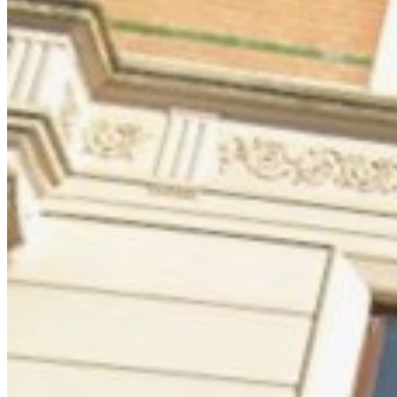
ABR+
+
Bredgade 3, 4
+
1260 København K
+
Tlf: 33 26
00 00
+
mail@abrplus.dk
+
CVR: 41 99 65 79