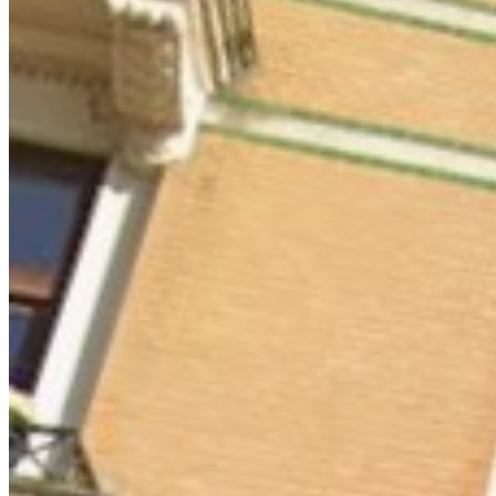
Referencer
Kontakt
os
Adresse:
Østerbrogade 52
Antal boligenheder:
12
Entreprise:
Tag – Kobbertårn
Udførselsår:
2025
Entreprenør:
Format entreprise
Entreprisesum:
5 mio.