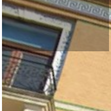
Forside
Om
os
Privatlivspoli
(GDPR)
Teamet
Ydelser
Byggerådgi
Ejendomsser
Tilstandsrap
og
vedligehold
Lejlighedsv
Brand-
tjek